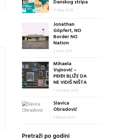
Danskog stripa
11 May 2018
Jonathan
Göpfert, NO
Border NO
Nation
2 June 2017
Mihaela
Vujnović –
PRIĐI BLIŽE DA
NE VIDIŠ NIŠTA
1 October 2016
Slavica
Obradović
3 March 2016
Pretraži po godini