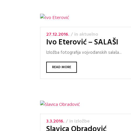
27.12.2016.
in
aktuelno
Ivo Eterović – SALAŠI
Izložba fotografija vojvođanskih salaša...
READ MORE
3.3.2016.
in
izložbe
Slavica Obradović