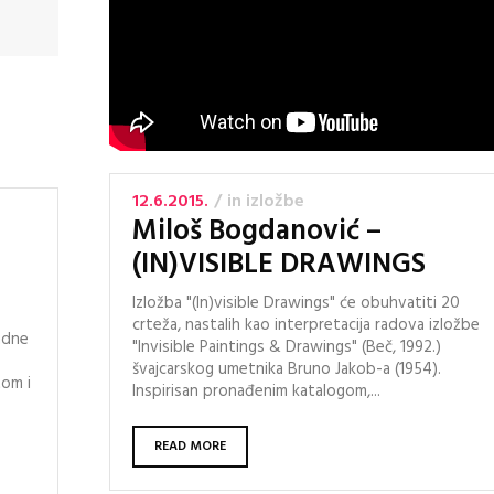
12.6.2015.
in
izložbe
Miloš Bogdanović –
(IN)VISIBLE DRAWINGS
Izložba "(In)visible Drawings" će obuhvatiti 20
crteža, nastalih kao interpretacija radova izložbe
adne
"Invisible Paintings & Drawings" (Beč, 1992.)
švajcarskog umetnika Bruno Jakob-a (1954).
tom i
Inspirisan pronađenim katalogom,...
READ MORE